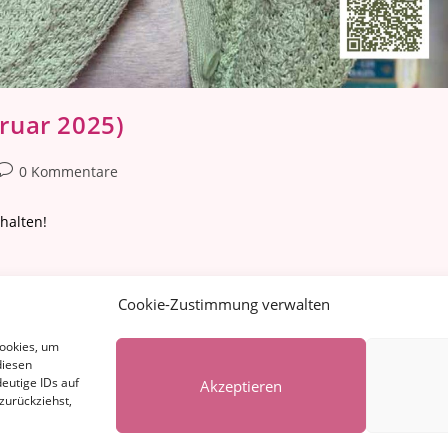
ruar 2025)
Beitrags-
0 Kommentare
Kommentare:
halten!
Cookie-Zustimmung verwalten
Cookies, um
diesen
eutige IDs auf
Akzeptieren
zurückziehst,