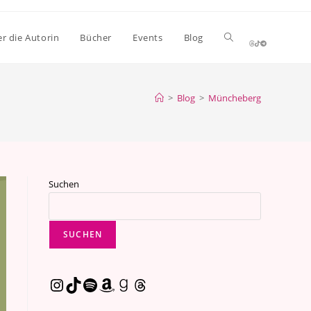
Website-
r die Autorin
Bücher
Events
Blog
Suche
>
Blog
>
Müncheberg
umschalten
Suchen
SUCHEN
Instagram
TikTok
Spotify
Amazon
Goodreads
Threads