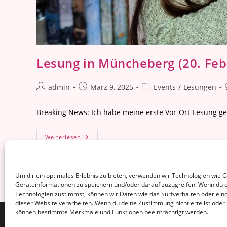
Lesung in Müncheberg (20. Feb
Beitrags-
Beitrag
Beitrags-
admin
März 9, 2025
Events
/
Lesungen
Autor:
veröffentlicht:
Kategorie:
Breaking News: Ich habe meine erste Vor-Ort-Lesung ge
Lesung
Weiterlesen
In
Müncheberg
(20.
Februar
2025)
Um dir ein optimales Erlebnis zu bieten, verwenden wir Technologien wie 
Geräteinformationen zu speichern und/oder darauf zuzugreifen. Wenn du 
Technologien zustimmst, können wir Daten wie das Surfverhalten oder eind
dieser Website verarbeiten. Wenn du deine Zustimmung nicht erteilst oder 
können bestimmte Merkmale und Funktionen beeinträchtigt werden.