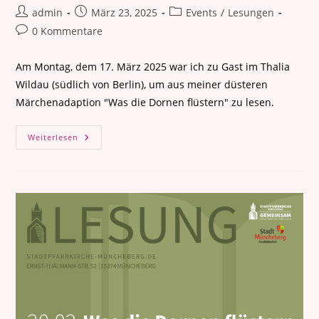
Beitrags-
Beitrag
Beitrags-
admin
März 23, 2025
Events
/
Lesungen
Autor:
veröffentlicht:
Kategorie:
Beitrags-
0 Kommentare
Kommentare:
Am Montag, dem 17. März 2025 war ich zu Gast im Thalia
Wildau (südlich von Berlin), um aus meiner düsteren
Märchenadaption "Was die Dornen flüstern" zu lesen.
Lesung
Weiterlesen
Im
Thalia
Wildau
(17.
März
2025)