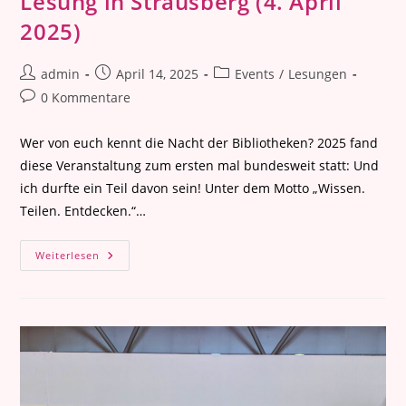
Lesung in Strausberg (4. April
2025)
Beitrags-
Beitrag
Beitrags-
admin
April 14, 2025
Events
/
Lesungen
Autor:
veröffentlicht:
Kategorie:
Beitrags-
0 Kommentare
Kommentare:
Wer von euch kennt die Nacht der Bibliotheken? 2025 fand
diese Veranstaltung zum ersten mal bundesweit statt: Und
ich durfte ein Teil davon sein! Unter dem Motto „Wissen.
Teilen. Entdecken.“…
Lesung
Weiterlesen
In
Strausberg
(4.
April
2025)