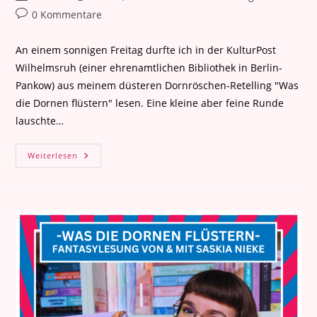
Autor:
veröffentlicht:
Kategorie:
Beitrags-
0 Kommentare
Kommentare:
An einem sonnigen Freitag durfte ich in der KulturPost
Wilhelmsruh (einer ehrenamtlichen Bibliothek in Berlin-
Pankow) aus meinem düsteren Dornröschen-Retelling "Was
die Dornen flüstern" lesen. Eine kleine aber feine Runde
lauschte…
Lesung
Weiterlesen
In
Der
KulturPost
Wilhelmsruh
(23.
Mai
2025)