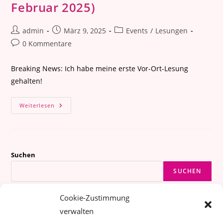
Februar 2025)
Beitrags-
Beitrag
Beitrags-
admin
März 9, 2025
Events
/
Lesungen
Autor:
veröffentlicht:
Kategorie:
Beitrags-
0 Kommentare
Kommentare:
Breaking News: Ich habe meine erste Vor-Ort-Lesung
gehalten!
Lesung
Weiterlesen
In
Müncheberg
(20.
Februar
2025)
Suchen
SUCHEN
Cookie-Zustimmung
Instagram
TikTok
Spotify
Amazon
Goodreads
Threads
verwalten