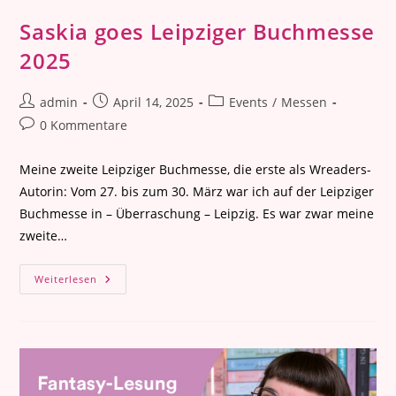
Saskia goes Leipziger Buchmesse
2025
Beitrags-
Beitrag
Beitrags-
admin
April 14, 2025
Events
/
Messen
Autor:
veröffentlicht:
Kategorie:
Beitrags-
0 Kommentare
Kommentare:
Meine zweite Leipziger Buchmesse, die erste als Wreaders-
Autorin: Vom 27. bis zum 30. März war ich auf der Leipziger
Buchmesse in – Überraschung – Leipzig. Es war zwar meine
zweite…
Saskia
Weiterlesen
Goes
Leipziger
Buchmesse
2025