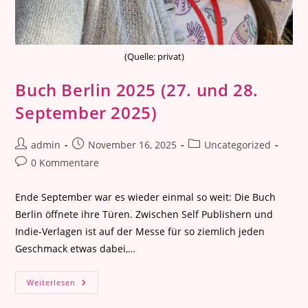
(Quelle: privat)
Buch Berlin 2025 (27. und 28.
September 2025)
Beitrags-
Beitrag
Beitrags-
admin
November 16, 2025
Uncategorized
Autor:
veröffentlicht:
Kategorie:
Beitrags-
0 Kommentare
Kommentare:
Ende September war es wieder einmal so weit: Die Buch
Berlin öffnete ihre Türen. Zwischen Self Publishern und
Indie-Verlagen ist auf der Messe für so ziemlich jeden
Geschmack etwas dabei,…
Buch
Weiterlesen
Berlin
2025