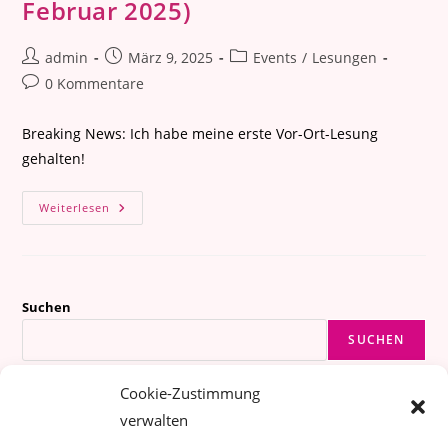
Februar 2025)
Beitrags-
Beitrag
Beitrags-
admin
März 9, 2025
Events
/
Lesungen
Autor:
veröffentlicht:
Kategorie:
Beitrags-
0 Kommentare
Kommentare:
Breaking News: Ich habe meine erste Vor-Ort-Lesung
gehalten!
Lesung
Weiterlesen
In
Müncheberg
(20.
Februar
2025)
Suchen
SUCHEN
Cookie-Zustimmung
Instagram
TikTok
Spotify
Amazon
Goodreads
Threads
verwalten