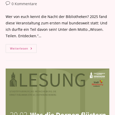
Autor:
veröffentlicht:
Kategorie:
Beitrags-
0 Kommentare
Kommentare:
Wer von euch kennt die Nacht der Bibliotheken? 2025 fand
diese Veranstaltung zum ersten mal bundesweit statt: Und
ich durfte ein Teil davon sein! Unter dem Motto „Wissen.
Teilen. Entdecken.“…
Lesung
Weiterlesen
In
Strausberg
(4.
April
2025)