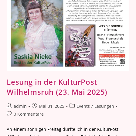
Lesung in der KulturPost
Wilhelmsruh (23. Mai 2025)
Beitrags-
Beitrag
Beitrags-
admin
Mai 31, 2025
Events
/
Lesungen
Autor:
veröffentlicht:
Kategorie:
Beitrags-
0 Kommentare
Kommentare:
An einem sonnigen Freitag durfte ich in der KulturPost