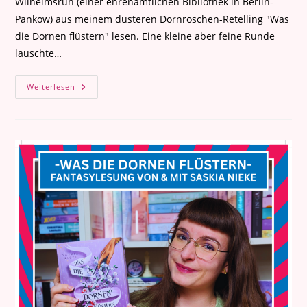
Wilhelmsruh (einer ehrenamtlichen Bibliothek in Berlin-
Pankow) aus meinem düsteren Dornröschen-Retelling "Was
die Dornen flüstern" lesen. Eine kleine aber feine Runde
lauschte…
Lesung
Weiterlesen
In
Der
KulturPost
Wilhelmsruh
(23.
Mai
2025)