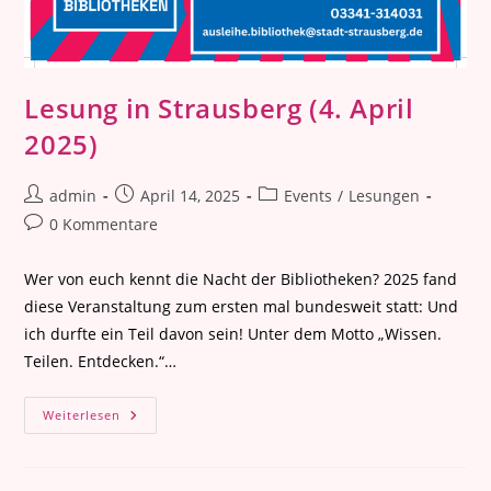
Lesung in Strausberg (4. April
2025)
Beitrags-
Beitrag
Beitrags-
admin
April 14, 2025
Events
/
Lesungen
Autor:
veröffentlicht:
Kategorie:
Beitrags-
0 Kommentare
Kommentare:
Wer von euch kennt die Nacht der Bibliotheken? 2025 fand
diese Veranstaltung zum ersten mal bundesweit statt: Und
ich durfte ein Teil davon sein! Unter dem Motto „Wissen.
Teilen. Entdecken.“…
Lesung
Weiterlesen
In
Strausberg
(4.
April